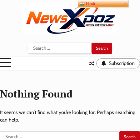
Skip
Hindi
to
content
Search
for:
Subscription
Nothing Found
It seems we can’t find what you’re looking for. Perhaps searching
can help.
Search