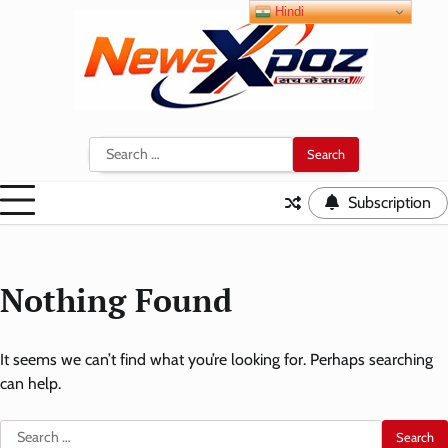
Skip
Hindi
to
content
Search
for:
Subscription
Nothing Found
It seems we can’t find what you’re looking for. Perhaps searching
can help.
Search