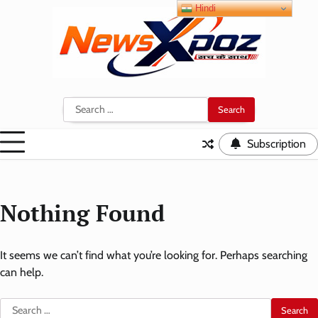
Skip
Hindi
to
content
Search
for:
Subscription
Nothing Found
It seems we can’t find what you’re looking for. Perhaps searching
can help.
Search