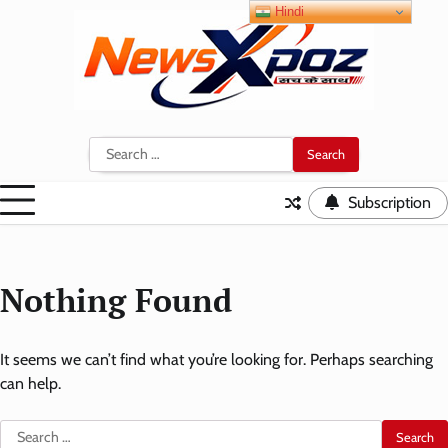
Skip
Hindi
to
content
Search
for:
Subscription
Nothing Found
It seems we can’t find what you’re looking for. Perhaps searching
can help.
Search