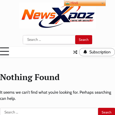
Skip
Hindi
to
content
Search
for:
Subscription
Nothing Found
It seems we can’t find what you’re looking for. Perhaps searching
can help.
Search