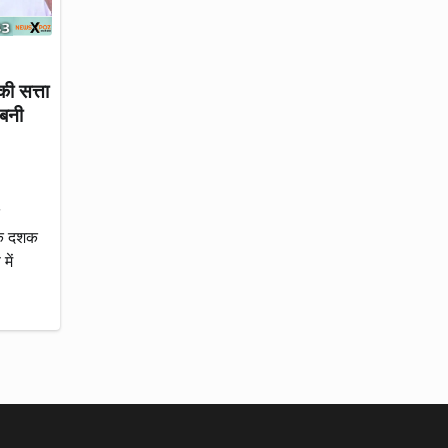
की सत्ता
 बनी
 एक दशक
में