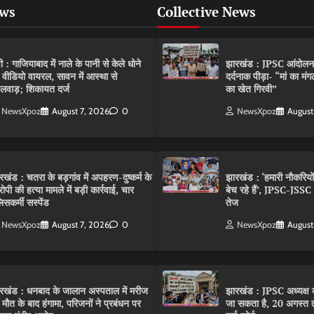
ews
Collective News
पी : गाजियाबाद में नाले के पानी से केले धोने
झारखंड : JPSC आंदोलन के 
 वीडियो वायरल, सावन में आस्था से
दर्दनाक पीड़ा- “मां का मं
लवाड़; शिकायत दर्ज
का खेत गिरवी”
NewsXpoz
August 7, 2026
0
NewsXpoz
August
रखंड : चतरा के बड़गांव में अपहरण-दुष्कर्म के
झारखंड : ‘हमारी नौकरियो
ोपी की हत्या मामले में बड़ी कार्रवाई, चार
बेच रहे हैं’, JPSC-JSS
िसकर्मी सस्पेंड
तेज
NewsXpoz
August 7, 2026
0
NewsXpoz
August
रखंड : धनबाद के जालान अस्पताल में मरीज
झारखंड : JPSC अध्यक्ष क
 मौत के बाद हंगामा, परिजनों ने प्रबंधन पर
जा सकता है, 20 अगस्त 