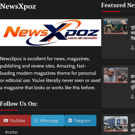
NewsXpoz
Featured N
यू
का
खि
NewsXpoz is excellent for news, magazines,
publishing and review sites. Amazing, fast-
loading modern magazines theme for personal
झा
or editorial use. You’ve literally never seen or used
आर
पुल
a magazine that looks or works like this before.
Follow Us On:
YouTube
Whatsapp
Telegram
झा
की
Arattai