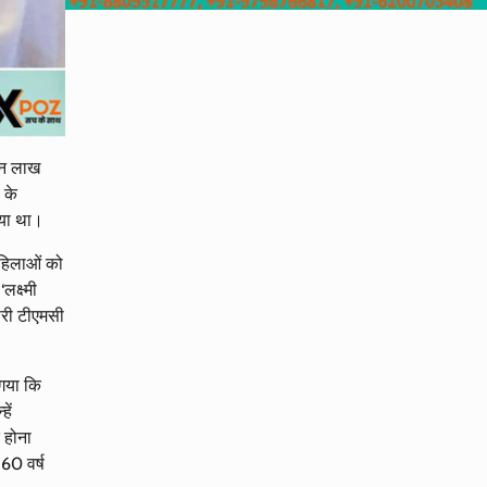
तीन लाख
 के
गया था।
 महिलाओं को
क्ष्मी
ारी टीएमसी
 गया कि
ें
 होना
60 वर्ष