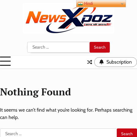
Skip
Hindi
to
content
Search
for:
Subscription
Nothing Found
It seems we can’t find what you’re looking for. Perhaps searching
can help.
Search