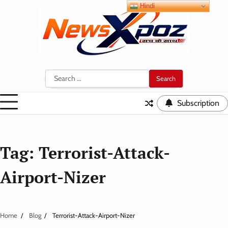
Skip
Hindi
to
content
Search
for:
Subscription
Tag:
Terrorist-Attack-
Airport-Nizer
Home
Blog
Terrorist-Attack-Airport-Nizer