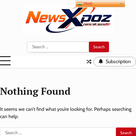
Skip
Hindi
to
content
Search
for:
Subscription
Nothing Found
It seems we can’t find what you’re looking for. Perhaps searching
can help.
Search