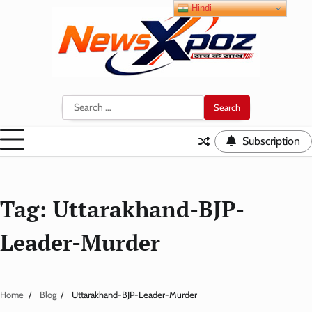
Skip
Hindi
to
content
Search
for:
Subscription
Tag:
Uttarakhand-BJP-
Leader-Murder
Home
Blog
Uttarakhand-BJP-Leader-Murder