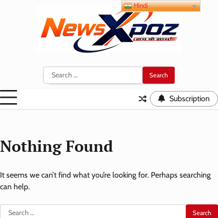
Skip
Hindi
to
content
Search
for:
Subscription
Nothing Found
It seems we can’t find what you’re looking for. Perhaps searching
can help.
Search