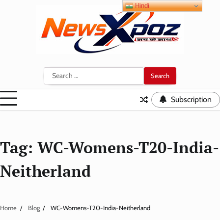
Skip
Hindi
to
content
Search
for:
Subscription
Tag:
WC-Womens-T20-India-
Neitherland
Home
Blog
WC-Womens-T20-India-Neitherland