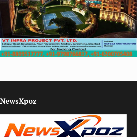
NewsXpoz