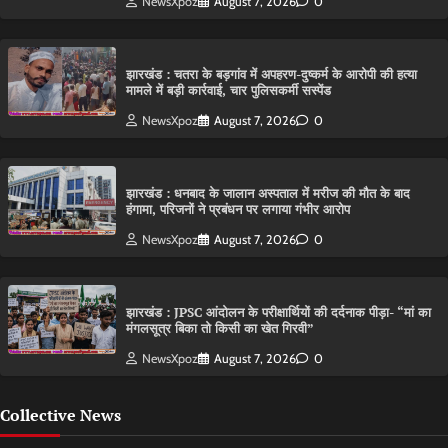
NewsXpoz
August 7, 2026
0
झारखंड : चतरा के बड़गांव में अपहरण-दुष्कर्म के आरोपी की हत्या
मामले में बड़ी कार्रवाई, चार पुलिसकर्मी सस्पेंड
NewsXpoz
August 7, 2026
0
झारखंड : धनबाद के जालान अस्पताल में मरीज की मौत के बाद
हंगामा, परिजनों ने प्रबंधन पर लगाया गंभीर आरोप
NewsXpoz
August 7, 2026
0
झारखंड : JPSC आंदोलन के परीक्षार्थियों की दर्दनाक पीड़ा- “मां का
मंगलसूत्र बिका तो किसी का खेत गिरवी”
NewsXpoz
August 7, 2026
0
Collective News