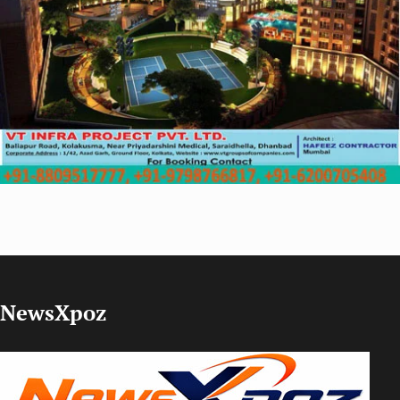
NewsXpoz