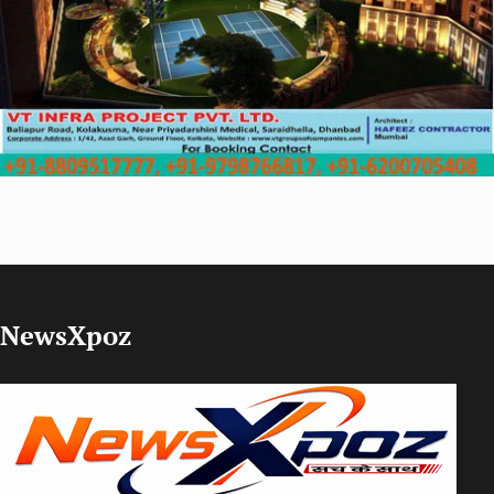
NewsXpoz