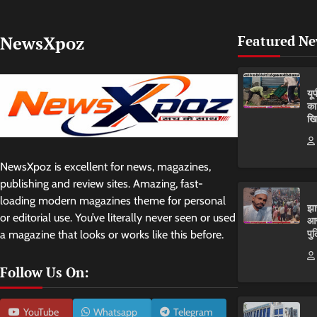
NewsXpoz
Featured N
यू
का
खि
NewsXpoz is excellent for news, magazines,
publishing and review sites. Amazing, fast-
loading modern magazines theme for personal
झा
or editorial use. You’ve literally never seen or used
आर
पुल
a magazine that looks or works like this before.
Follow Us On:
YouTube
Whatsapp
Telegram