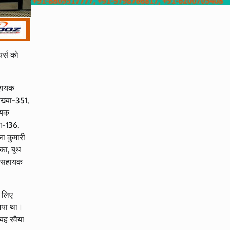
यर्स को
सहायक
ंख्या-351,
ायक
या-136,
ला कुमारी
का, बूथ
न, सहायक
 लिए
 गया था।
यह रवैया