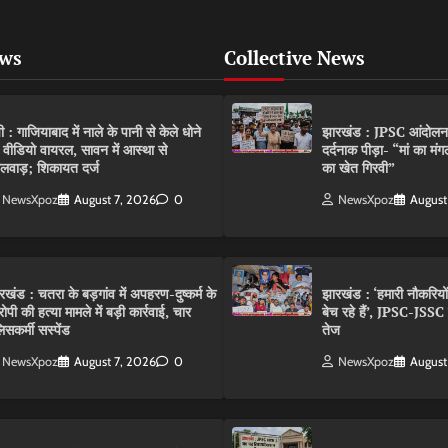
ews
Collective News
पी : गाजियाबाद में नाले के पानी से केले धोने
झारखंड : JPSC आंदोलन के 
 वीडियो वायरल, सावन में आस्था से
दर्दनाक पीड़ा- “मां का मं
लवाड़; शिकायत दर्ज
का खेत गिरवी”
NewsXpoz
August 7, 2026
0
NewsXpoz
August
रखंड : चतरा के बड़गांव में अपहरण-दुष्कर्म के
झारखंड : ‘हमारी नौकरियो
ोपी की हत्या मामले में बड़ी कार्रवाई, चार
बेच रहे हैं’, JPSC-JSS
िसकर्मी सस्पेंड
तेज
NewsXpoz
August 7, 2026
0
NewsXpoz
August