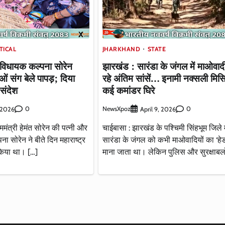
TICAL
JHARKHAND
STATE
िधायक कल्पना सोरेन
झारखंड : सारंडा के जंगल में माओवाद
ाओं संग बेले पापड़; दिया
रहे अंतिम सांसें… इनामी नक्सली मिस
 संदेश
कई कमांडर घिरे
0
NewsXpoz
0
 2026
April 9, 2026
्ममंत्री हेमंत सोरेन की पत्नी और
चाईबासा : झारखंड के पश्चिमी सिंहभूम जिले म
 सोरेन ने बीते दिन महाराष्ट्र
सारंडा के जंगल को कभी माओवादियों का ‘हेडक
 किया था। […]
माना जाता था। लेकिन पुलिस और सुरक्षाबलो