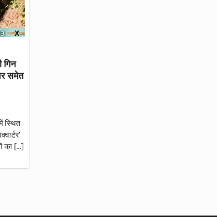
ी गिन
िर समेत
ें स्थित
्वार्टर’
ं का […]