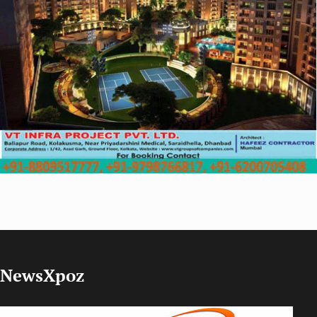
NewsXpoz