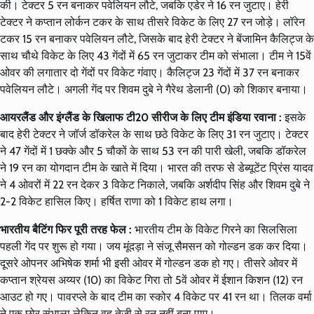
की। टेक्टर 5 रन बनाकर पवेलियन लौटे, जबकि एडेर ने 16 रन जुटाए। हेरी
टेक्टर ने कप्तान लोर्कन टकर के साथ तीसरे विकेट के लिए 27 रन जोड़े। लॉरेन
टकर 15 रन बनाकर पवेलियन लौटे, जिसके बाद हेरी टेक्टर ने बेंजामिन कैलिट्ज के
साथ चौथे विकेट के लिए 43 गेंदों में 65 रन जुटाकर टीम को संभाला। टीम ने 15वें
ओवर की लगातार दो गेंदों पर विकेट गंवाए। कैलिट्ज 23 गेंदों में 37 रन बनाकर
पवेलियन लौटे। अगली गेंद पर शिवम दुबे ने गैरेथ डेलानी (0) को शिकार बनाया।
आयरलैंड और इंग्लैंड के खिलाफ टी20 सीरीज के लिए टीम इंडिया रवाना :
इसके
बाद हेरी टेक्टर ने जॉर्ज डॉकरेल के साथ छठे विकेट के लिए 31 रन जुटाए। टेक्टर
ने 47 गेंदों में 1 छक्के और 5 चौकों के साथ 53 रन की पारी खेली, जबकि डॉकरेल
ने 19 रन का योगदान टीम के खाते में दिया। भारत की तरफ से डेब्यूटेंट प्रिंस यादव
ने 4 ओवरों में 22 रन देकर 3 विकेट निकाले, जबकि अर्शदीप सिंह और शिवम दुबे ने
2-2 विकेट हासिल किए। हर्षित राणा को 1 विकेट हाथ लगा।
भारतीय बैटिंग फिर पूरी तरह फेल :
भारतीय टीम के विकेट गिरने का सिलसिला
पहली गेंद पर शुरू हो गया। जय मूंदड़ा ने संजू सैमसन को गोल्डन डक कर दिया।
दूसरे ओपनर अभिषेक शर्मा भी इसी ओवर में गोल्डन डक हो गए। तीसरे ओवर में
कप्तान श्रेयस अय्यर (10) का विकेट गिरा तो 5वें ओवर में ईशान किशन (12) रन
आउट हो गए। पावरप्ले के बाद टीम का स्कोर 4 विकेट पर 41 रन था। तिलक वर्मा
ने एक छोर संभाला लेकिन वह तेजी से रन नहीं बना पाए।