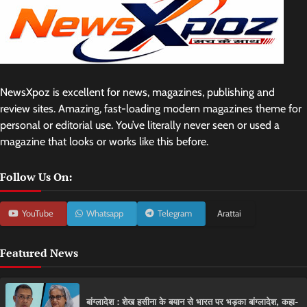
NewsXpoz is excellent for news, magazines, publishing and
review sites. Amazing, fast-loading modern magazines theme for
personal or editorial use. You’ve literally never seen or used a
magazine that looks or works like this before.
Follow Us On:
YouTube
Whatsapp
Telegram
Arattai
Featured News
बांग्लादेश : शेख हसीना के बयान से भारत पर भड़का बांग्लादेश, कहा-