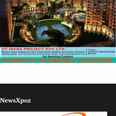
NewsXpoz