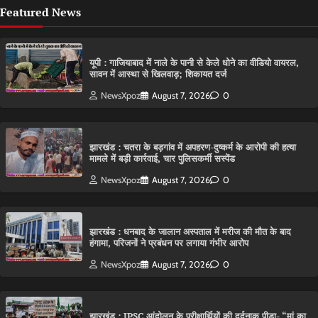
Featured News
यूपी : गाजियाबाद में नाले के पानी से केले धोने का वीडियो वायरल,
सावन में आस्था से खिलवाड़; शिकायत दर्ज
NewsXpoz
August 7, 2026
0
झारखंड : चतरा के बड़गांव में अपहरण-दुष्कर्म के आरोपी की हत्या
मामले में बड़ी कार्रवाई, चार पुलिसकर्मी सस्पेंड
NewsXpoz
August 7, 2026
0
झारखंड : धनबाद के जालान अस्पताल में मरीज की मौत के बाद
हंगामा, परिजनों ने प्रबंधन पर लगाया गंभीर आरोप
NewsXpoz
August 7, 2026
0
झारखंड : JPSC आंदोलन के परीक्षार्थियों की दर्दनाक पीड़ा- “मां का