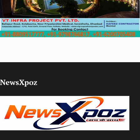
NewsXpoz