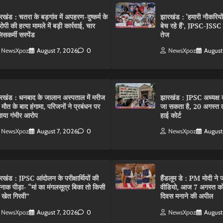
रखंड : चतरा के बड़गांव में अपहरण-दुष्कर्म के
झारखंड : ‘हमारी नौकरियो
ोपी की हत्या मामले में बड़ी कार्रवाई, चार
बेच रहे हैं’, JPSC-JSS
िसकर्मी सस्पेंड
तेज
NewsXpoz
August 7, 2026
0
NewsXpoz
August
रखंड : धनबाद के जालान अस्पताल में मरीज
झारखंड : JPSC अध्यक्ष क
 मौत के बाद हंगामा, परिजनों ने प्रबंधन पर
जा सकता है, 20 अगस्त 
ाया गंभीर आरोप
हाई कोर्ट
NewsXpoz
August 7, 2026
0
NewsXpoz
August
रखंड : JPSC आंदोलन के परीक्षार्थियों की
हैंडलूम डे : PM मोदी ने ज
्दनाक पीड़ा- “मां का मंगलसूत्र बिका तो किसी
वीडियो, आज 7 अगस्त को 
 खेत गिरवी”
दिवस मनाने की अपील
NewsXpoz
August 7, 2026
0
NewsXpoz
August