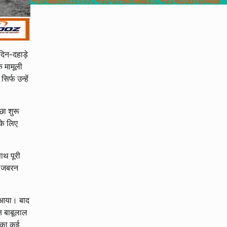
िन-दहाड़े
क मामूली
र्फ उन्हें
छा शुरू
के लिए
ाथ पूरी
े जबरन
ं आया। बाद
्ष बाबूलाल
ी का कई