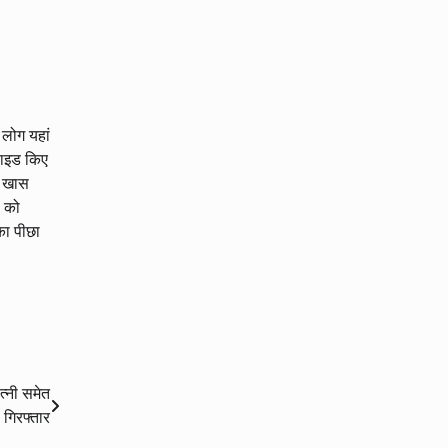
 लोग यहां
िसाइड किए
छ खास
ं को
का पीछा
पत्नी समेत
 गिरफ्तार