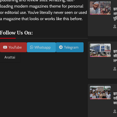
loading modern magazines theme for personal
झा
or editorial use. You’ve literally never seen or used
आर
पुल
a magazine that looks or works like this before.
Follow Us On:
YouTube
Whatsapp
Telegram
झा
की
Arattai
लग
झा
दर
का