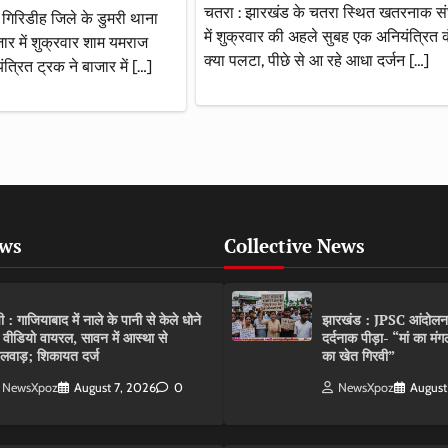
चतरा : झारखंड के चतरा स्थित खतरनाक सं
 गिरिडीह जिले के डुमरी थाना
में शुक्रवार की अहले सुबह एक अनियंत्रित 
ाजार में शुक्रवार शाम यमराज
क्या पलटा, पीछे से आ रहे आधा दर्जन […]
्रित ट्रक ने बाजार में […]
ews
Collective News
पी : गाजियाबाद में नाले के पानी से केले धोने
झारखंड : JPSC आंदोलन के 
 वीडियो वायरल, सावन में आस्था से
दर्दनाक पीड़ा- “मां का मं
लवाड़; शिकायत दर्ज
का खेत गिरवी”
NewsXpoz
August 7, 2026
0
NewsXpoz
August