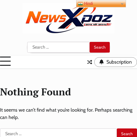
Skip
Hindi
to
content
Search
for:
Subscription
Nothing Found
It seems we can’t find what you’re looking for. Perhaps searching
can help.
Search