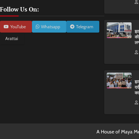
Follow Us On:
YouTube
Whatsapp
Telegram
झा
की
Arattai
लग
झा
दर
का
A House of Maya Me