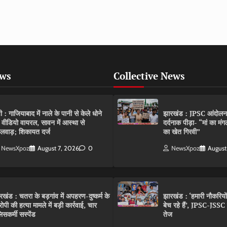
ews
Collective News
पी : गाजियाबाद में नाले के पानी से केले धोने
झारखंड : JPSC आंदोलन के 
 वीडियो वायरल, सावन में आस्था से
दर्दनाक पीड़ा- “मां का मं
लवाड़; शिकायत दर्ज
का खेत गिरवी”
NewsXpoz
August 7, 2026
0
NewsXpoz
August
रखंड : चतरा के बड़गांव में अपहरण-दुष्कर्म के
झारखंड : ‘हमारी नौकरियो
ोपी की हत्या मामले में बड़ी कार्रवाई, चार
बेच रहे हैं’, JPSC-JSS
िसकर्मी सस्पेंड
तेज