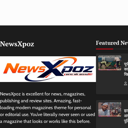
NewsXpoz
Featured N
यू
का
खि
NewsXpoz is excellent for news, magazines,
publishing and review sites. Amazing, fast-
loading modern magazines theme for personal
झा
or editorial use. You’ve literally never seen or used
आर
पुल
a magazine that looks or works like this before.