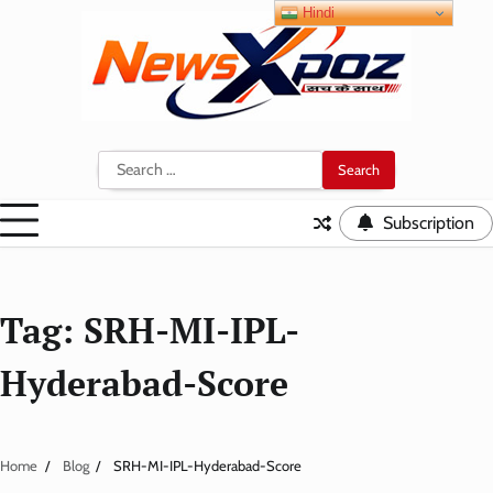
Skip
Hindi
to
content
Search
for:
Subscription
Tag:
SRH-MI-IPL-
Hyderabad-Score
Home
Blog
SRH-MI-IPL-Hyderabad-Score