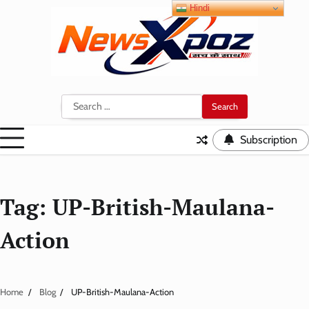
Skip
Hindi
to
content
Search
for:
Subscription
Tag:
UP-British-Maulana-
Action
Home
Blog
UP-British-Maulana-Action