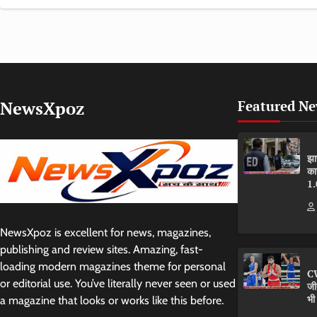
NewsXpoz
Featured N
झा
का
1.
NewsXpoz is excellent for news, magazines,
publishing and review sites. Amazing, fast-
loading modern magazines theme for personal
CW
or editorial use. You’ve literally never seen or used
जी
भी
a magazine that looks or works like this before.