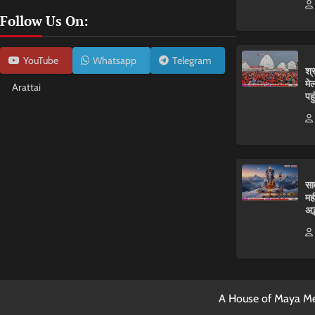
Follow Us On:
YouTube
Whatsapp
Telegram
श्
मे
Arattai
पहु
सा
मह
अद
A House of Maya Me