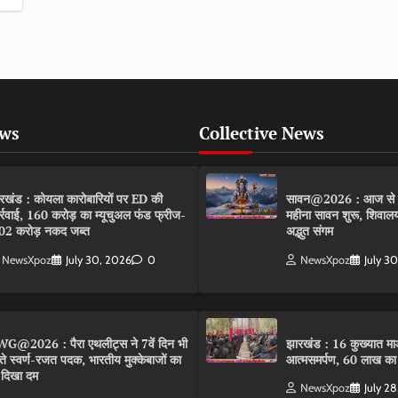
ews
Collective News
रखंड : कोयला कारोबारियों पर ED की
सावन@2026 : आज से मह
र्रवाई, 160 करोड़ का म्यूचुअल फंड फ्रीज-
महीना सावन शुरू, शिवालयों
02 करोड़ नकद जब्त
अद्भुत संगम
NewsXpoz
July 30, 2026
0
NewsXpoz
July 3
G@2026 : पैरा एथलीट्स ने 7वें दिन भी
झारखंड : 16 कुख्यात माओ
ते स्वर्ण-रजत पदक, भारतीय मुक्केबाजों का
आत्मसमर्पण, 60 लाख का
 दिखा दम
NewsXpoz
July 2