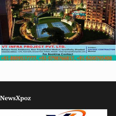
NewsXpoz