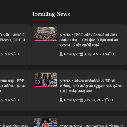
Trending News
ीक्षा घोटाले में
झारखंड : JPSC अनियमितताओं को लेकर
गिरफ्तार, EOU ने
आंदोलन तेज… CM हेमंत ने दिया वार्ता का
प्रस्ताव, 5 और आरोपी धराये
 6, 2026
0
NewsXpoz
August 6, 2026
0
रस्ताव मंजूर, PPP
झारखंड : कोयला कारोबारियों पर ED की
कल कॉलेज- ‘हर घर
कार्रवाई, 160 करोड़ का म्यूचुअल फंड फ्रीज-
़
1.02 करोड़ नकद जब्त
 6, 2026
0
NewsXpoz
July 30, 2026
0
 ने जारी किया वोटर
CWG@2026 : पैरा एथलीट्स ने 7वें दिन भी