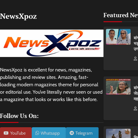
NewsXpoz
Featured N
बा
भड
उग
NewsXpoz is excellent for news, magazines,
publishing and review sites. Amazing, fast-
loading modern magazines theme for personal
बा
or editorial use. You’ve literally never seen or used
जे
मह
a magazine that looks or works like this before.
Follow Us On:
YouTube
Whatsapp
Telegram
बि