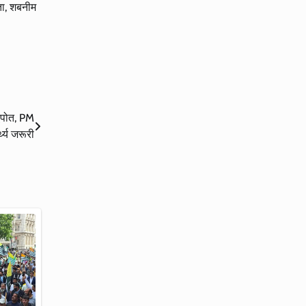
्ता, शबनीम
्धपोत, PM
थ्य जरूरी