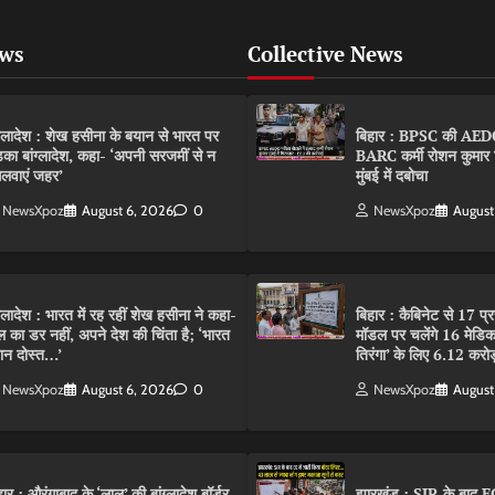
ews
Collective News
ंग्लादेश : शेख हसीना के बयान से भारत पर
बिहार : BPSC की AEDO पर
़का बांग्लादेश, कहा- ‘अपनी सरजमीं से न
BARC कर्मी रोशन कुमार 
लवाएं जहर’
मुंबई में दबोचा
NewsXpoz
August 6, 2026
0
NewsXpoz
August
ंग्लादेश : भारत में रह रहीं शेख हसीना ने कहा-
बिहार : कैबिनेट से 17 प्
ल का डर नहीं, अपने देश की चिंता है; ‘भारत
मॉडल पर चलेंगे 16 मेडि
ान दोस्त…’
तिरंगा’ के लिए 6.12 करोड
NewsXpoz
August 6, 2026
0
NewsXpoz
August
हार : औरंगाबाद के ‘लाल’ की बांग्लादेश बॉर्डर
झारखंड : SIR के बाद EC