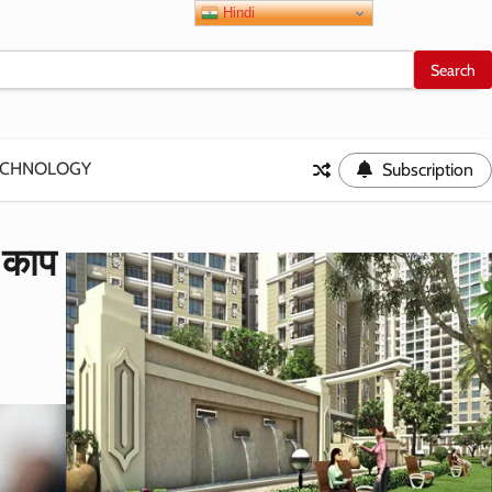
Hindi
ECHNOLOGY
Subscription
 काप