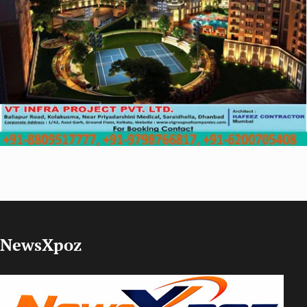
NewsXpoz