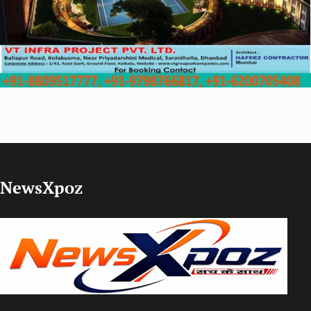
NewsXpoz