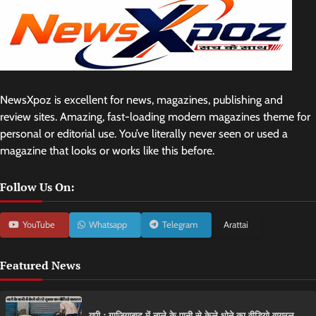
NewsXpoz is excellent for news, magazines, publishing and
review sites. Amazing, fast-loading modern magazines theme for
personal or editorial use. You’ve literally never seen or used a
magazine that looks or works like this before.
Follow Us On:
YouTube
Whatsapp
Telegram
Arattai
Featured News
यूपी : गाजियाबाद में नाले के पानी से केले धोने का वीडियो वायरल,