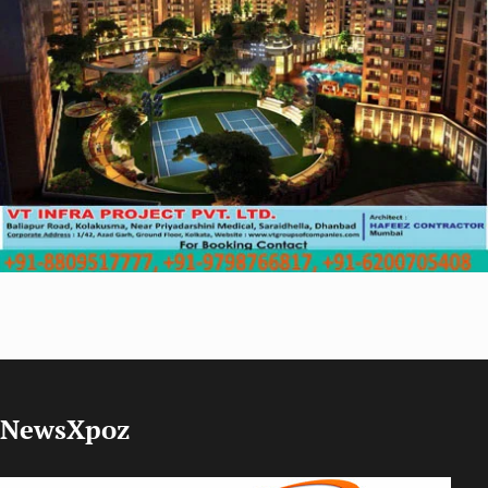
NewsXpoz