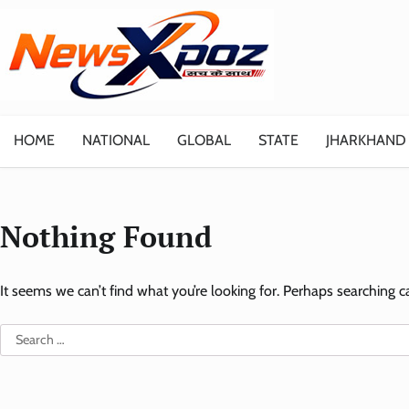
Skip
to
content
HOME
NATIONAL
GLOBAL
STATE
JHARKHAND
Nothing Found
It seems we can’t find what you’re looking for. Perhaps searching c
Search
for: