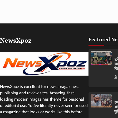
NewsXpoz
Featured N
यू
का
खि
NewsXpoz is excellent for news, magazines,
publishing and review sites. Amazing, fast-
loading modern magazines theme for personal
झा
or editorial use. You’ve literally never seen or used
आर
पुल
a magazine that looks or works like this before.