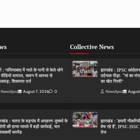
ews
Collective News
पी : गाजियाबाद में नाले के पानी से केले धोने
झारखंड : JPSC आंदोलन के 
 वीडियो वायरल, सावन में आस्था से
दर्दनाक पीड़ा- “मां का मं
लवाड़; शिकायत दर्ज
का खेत गिरवी”
NewsXpoz
August 7, 2026
0
NewsXpoz
August
रखंड : चतरा के बड़गांव में अपहरण-दुष्कर्म के
झारखंड : ‘हमारी नौकरियो
ोपी की हत्या मामले में बड़ी कार्रवाई, चार
बेच रहे हैं’, JPSC-JSS
िसकर्मी सस्पेंड
तेज