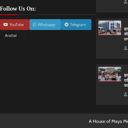
Follow Us On:
YouTube
Whatsapp
Telegram
झा
की
Arattai
लग
झा
दर
का
A House of Maya Me