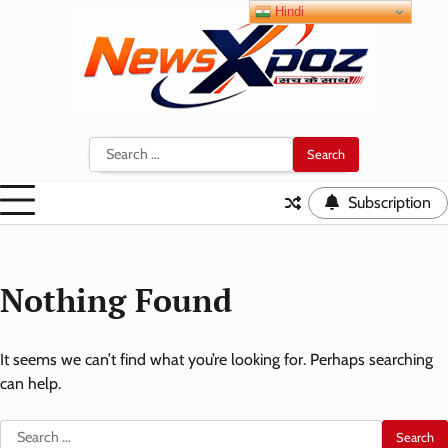
Skip
Hindi
to
content
Search
for:
Subscription
Nothing Found
It seems we can’t find what you’re looking for. Perhaps searching
can help.
Search