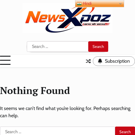
Skip
Hindi
to
content
Search
for:
Subscription
Nothing Found
It seems we can’t find what you’re looking for. Perhaps searching
can help.
Search