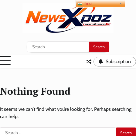
Skip
Hindi
to
content
Search
for:
Subscription
Nothing Found
It seems we can’t find what you’re looking for. Perhaps searching
can help.
Search