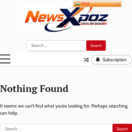
Skip
Hindi
to
content
Search
for:
Subscription
Nothing Found
It seems we can’t find what you’re looking for. Perhaps searching
can help.
Search