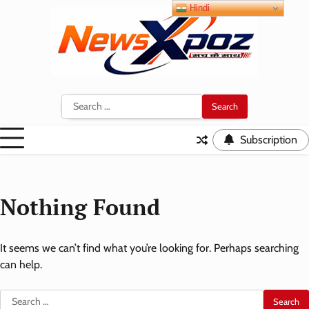
Skip
Hindi
to
content
Search
for:
Subscription
Nothing Found
It seems we can’t find what you’re looking for. Perhaps searching
can help.
Search