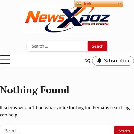
Skip
Hindi
to
content
Search
for:
Subscription
Nothing Found
It seems we can’t find what you’re looking for. Perhaps searching
can help.
Search