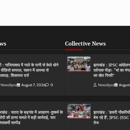
ews
Collective News
पी : गाजियाबाद में नाले के पानी से केले धोने
झारखंड : JPSC आंदोलन के 
 वीडियो वायरल, सावन में आस्था से
दर्दनाक पीड़ा- “मां का मं
लवाड़; शिकायत दर्ज
का खेत गिरवी”
NewsXpoz
August 7, 2026
0
NewsXpoz
August
रखंड : चतरा के बड़गांव में अपहरण-दुष्कर्म के
झारखंड : ‘हमारी नौकरियो
ोपी की हत्या मामले में बड़ी कार्रवाई, चार
बेच रहे हैं’, JPSC-JSS
िसकर्मी सस्पेंड
तेज