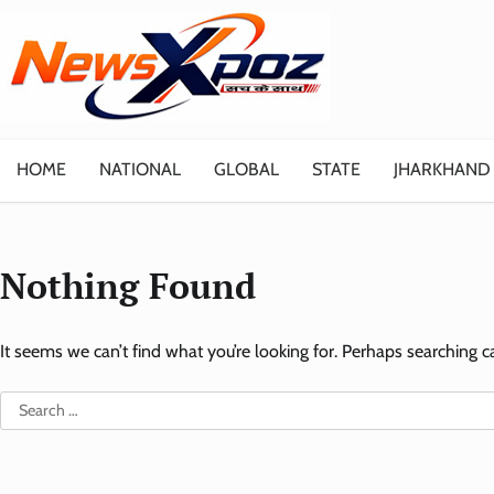
Skip
to
content
HOME
NATIONAL
GLOBAL
STATE
JHARKHAND
Nothing Found
It seems we can’t find what you’re looking for. Perhaps searching c
Search
for: