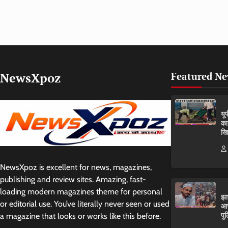
NewsXpoz
Featured N
यू
का
खि
NewsXpoz is excellent for news, magazines,
publishing and review sites. Amazing, fast-
loading modern magazines theme for personal
झा
or editorial use. You’ve literally never seen or used
आर
पुल
a magazine that looks or works like this before.