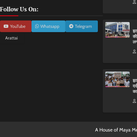
Follow Us On:
YouTube
Whatsapp
Telegram
झा
की
Arattai
लग
झा
दर
का
A House of Maya Me