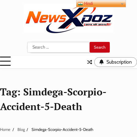
Skip
Hindi
to
content
Search
for:
Subscription
Tag:
Simdega-Scorpio-
Accident-5-Death
Home
Blog
Simdega-Scorpio-Accident-5-Death