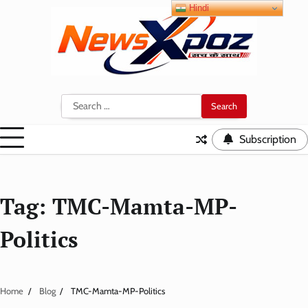
Skip
Hindi
to
content
Search
for:
Subscription
Tag:
TMC-Mamta-MP-
Politics
Home
Blog
TMC-Mamta-MP-Politics