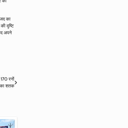
र को
जिद का
की दृष्टि
िद अपने
170 रनों
न का शतक