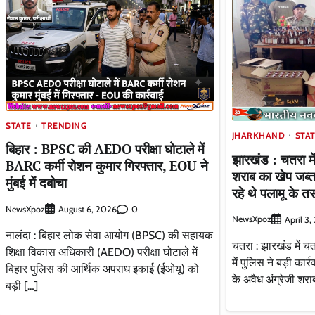
STATE
TRENDING
JHARKHAND
STA
बिहार : BPSC की AEDO परीक्षा घोटाले में
झारखंड : चतरा मे
BARC कर्मी रोशन कुमार गिरफ्तार, EOU ने
शराब का खेप जब्त,
मुंबई में दबोचा
रहे थे पलामू के त
NewsXpoz
0
August 6, 2026
NewsXpoz
April 3
नालंदा : बिहार लोक सेवा आयोग (BPSC) की सहायक
चतरा : झारखंड में चतर
शिक्षा विकास अधिकारी (AEDO) परीक्षा घोटाले में
में पुलिस ने बड़ी कार
बिहार पुलिस की आर्थिक अपराध इकाई (ईओयू) को
के अवैध अंग्रेजी शरा
बड़ी […]