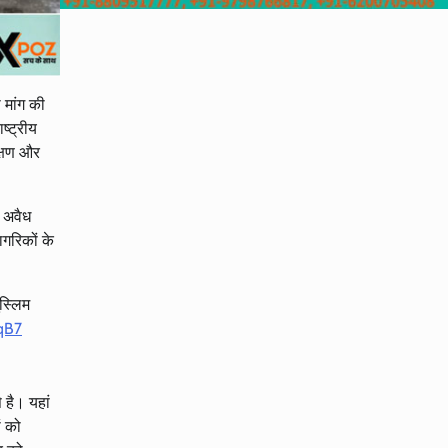
 मांग की
ष्ट्रीय
क्षण और
य अवैध
गरिकों के
स्लिम
qB7
 है। यहां
ं को