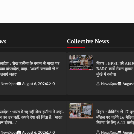
ews
Collective News
ंग्लादेश : शेख हसीना के बयान से भारत पर
बिहार : BPSC की AEDO पर
़का बांग्लादेश, कहा- ‘अपनी सरजमीं से न
BARC कर्मी रोशन कुमार 
लवाएं जहर’
मुंबई में दबोचा
NewsXpoz
August 6, 2026
0
NewsXpoz
August
ंग्लादेश : भारत में रह रहीं शेख हसीना ने कहा-
बिहार : कैबिनेट से 17 प्
ल का डर नहीं, अपने देश की चिंता है; ‘भारत
मॉडल पर चलेंगे 16 मेडि
ान दोस्त…’
तिरंगा’ के लिए 6.12 करोड
NewsXpoz
August 6, 2026
0
NewsXpoz
August