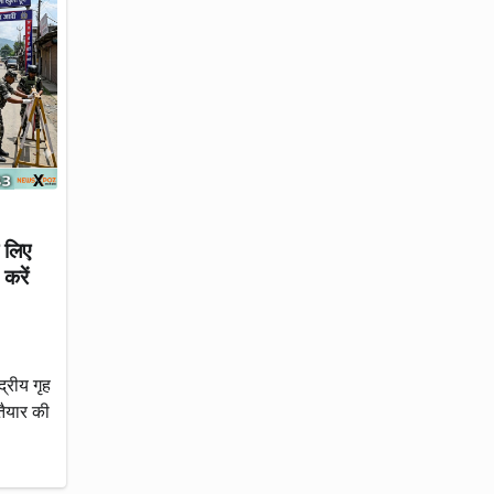
े लिए
करें
द्रीय गृह
तैयार की