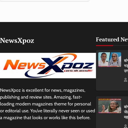
NewsXpoz
Featured N
बा
भड
उग
NewsXpoz is excellent for news, magazines,
publishing and review sites. Amazing, fast-
loading modern magazines theme for personal
बा
or editorial use. You’ve literally never seen or used
जे
मह
a magazine that looks or works like this before.