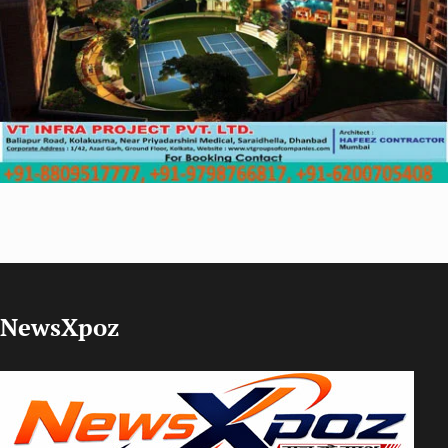
NewsXpoz