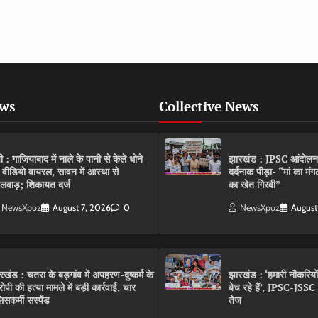
ews
Collective News
पी : गाजियाबाद में नाले के पानी से केले धोने
झारखंड : JPSC आंदोलन के 
 वीडियो वायरल, सावन में आस्था से
दर्दनाक पीड़ा- “मां का मं
लवाड़; शिकायत दर्ज
का खेत गिरवी”
NewsXpoz
August 7, 2026
0
NewsXpoz
August
रखंड : चतरा के बड़गांव में अपहरण-दुष्कर्म के
झारखंड : ‘हमारी नौकरियो
ोपी की हत्या मामले में बड़ी कार्रवाई, चार
बेच रहे हैं’, JPSC-JSS
िसकर्मी सस्पेंड
तेज