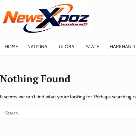
Skip
to
content
HOME
NATIONAL
GLOBAL
STATE
JHARKHAND
Nothing Found
It seems we can’t find what you’re looking for. Perhaps searching c
Search
for: