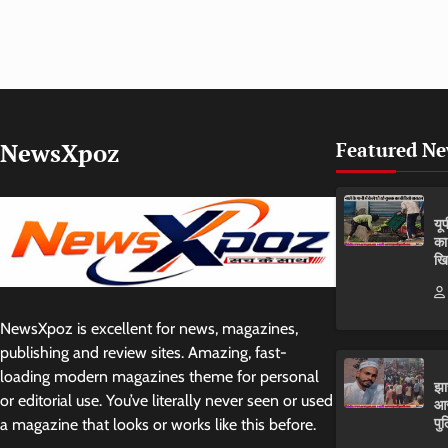
NewsXpoz
Featured N
यू
का
खि
NewsXpoz is excellent for news, magazines,
publishing and review sites. Amazing, fast-
loading modern magazines theme for personal
झा
or editorial use. You’ve literally never seen or used
आर
पुल
a magazine that looks or works like this before.