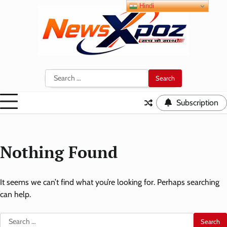
Skip
Hindi
to
content
Search
for:
Subscription
Nothing Found
It seems we can’t find what you’re looking for. Perhaps searching
can help.
Search