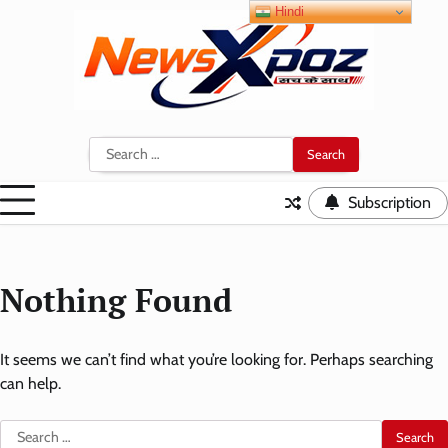
Skip
Hindi
to
content
Search
for:
Subscription
Nothing Found
It seems we can’t find what you’re looking for. Perhaps searching
can help.
Search