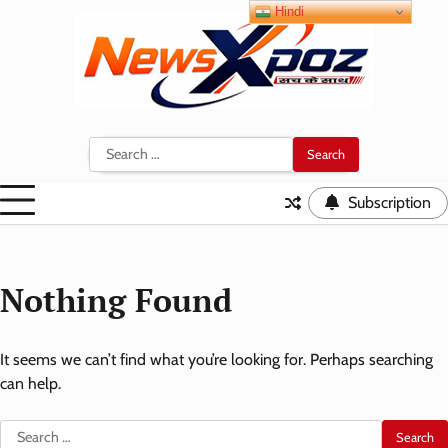
Skip
Hindi
to
content
Search
for:
Subscription
Nothing Found
It seems we can’t find what you’re looking for. Perhaps searching
can help.
Search