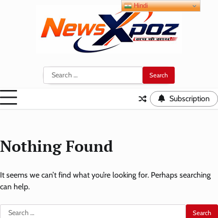
Skip
Hindi
to
content
Search
for:
Subscription
Nothing Found
It seems we can’t find what you’re looking for. Perhaps searching
can help.
Search