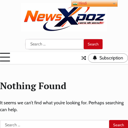
Skip
Hindi
to
content
Search
for:
Subscription
Nothing Found
It seems we can’t find what you’re looking for. Perhaps searching
can help.
Search