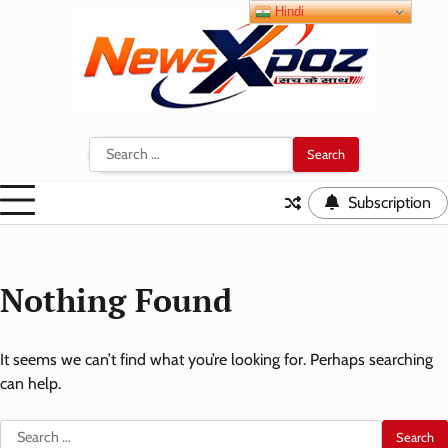
Skip
Hindi
to
content
Search
for:
Subscription
Nothing Found
It seems we can’t find what you’re looking for. Perhaps searching
can help.
Search